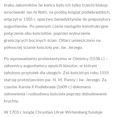
braku zakonników (w końcu było ich tylko trzech) biskup
wrocławski Jan IV Roth, na prośbą książąt podiebradzkich,
włączył w 1505 r. opactwo benedyktynów do prepozytury
augustianów. Po pewnym czasie nastąpiło konstrukcyjne
połączenie obu kościołów, poprzez wyburzenie
graniczących bocznych ścian. Ołtarz umieszczono na
północnej ścianie kościoła pw. św. Jerzego.
Po wprowadzeniu protestantyzmu w Oleśnicy (1538 r.) –
zakonnicy augustiańscy opuścili klasztor, w którym
założono przytułek dla ubogich. Zaś kościół po roku 1555
stał się protestanckim pw. N. M. Panny i św. Jerzego. Za
czasów Karola II Podiebrada (1609 r.) dokonano
odnowienia i rozbudowy kościoła poprzez dobudowanie
kruchty.
W 1703 r. książę Chrystian Ulryk Wirtemberg funduje