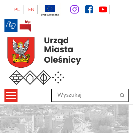
instagram
facebo
Yo
PL
EN
BIP
Urząd Miasta Oleśnicy
Wyszukaj
sz
w
serwisie