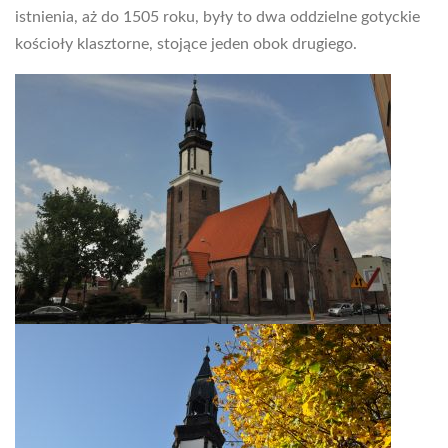
istnienia, aż do 1505 roku, były to dwa oddzielne gotyckie
kościoły klasztorne, stojące jeden obok drugiego.