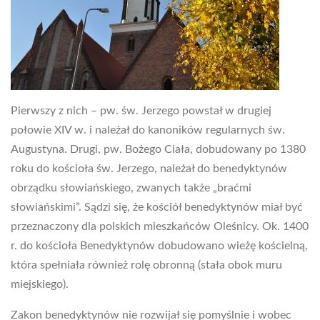
Pierwszy z nich – pw. św. Jerzego powstał w drugiej
połowie XIV w. i należał do kanoników regularnych św.
Augustyna. Drugi, pw. Bożego Ciała, dobudowany po 1380
roku do kościoła św. Jerzego, należał do benedyktynów
obrządku słowiańskiego, zwanych także „braćmi
słowiańskimi”. Sądzi się, że kościół benedyktynów miał być
przeznaczony dla polskich mieszkańców Oleśnicy. Ok. 1400
r. do kościoła Benedyktynów dobudowano wieżę kościelną,
która spełniała również rolę obronną (stała obok muru
miejskiego).
Zakon benedyktynów nie rozwijał się pomyślnie i wobec