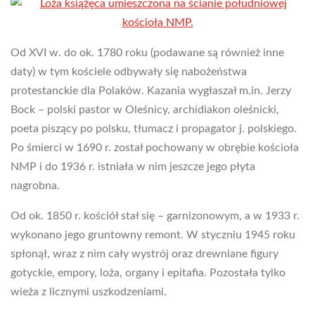
Od XVI w. do ok. 1780 roku (podawane są również inne
daty) w tym kościele odbywały się nabożeństwa
protestanckie dla Polaków. Kazania wygłaszał m.in. Jerzy
Bock – polski pastor w Oleśnicy, archidiakon oleśnicki,
poeta piszący po polsku, tłumacz i propagator j. polskiego.
Po śmierci w 1690 r. został pochowany w obrębie kościoła
NMP i do 1936 r. istniała w nim jeszcze jego płyta
nagrobna.
Od ok. 1850 r. kościół stał się – garnizonowym, a w 1933 r.
wykonano jego gruntowny remont. W styczniu 1945 roku
spłonął, wraz z nim cały wystrój oraz drewniane figury
gotyckie, empory, loża, organy i epitafia. Pozostała tylko
wieża z licznymi uszkodzeniami.