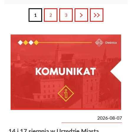
1
2
3
Następna
Ostatnia
2026-08-07
14 i 17 sierpnia w Urzędzie Miasta