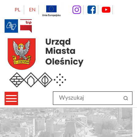
instagram
facebo
Yo
PL
EN
BIP
Urząd Miasta Oleśnicy
Wyszukaj
sz
w
serwisie