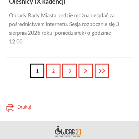
Oleśnicy IX kadencji
Obrady Rady Miasta będzie można oglądać za
pośrednictwem internetu. Sesja rozpocznie się 3
sierpnia 2026 roku (poniedziałek) o godzinie
12:00
1
2
3
Następna
Ostatnia
Drukuj
Deklara