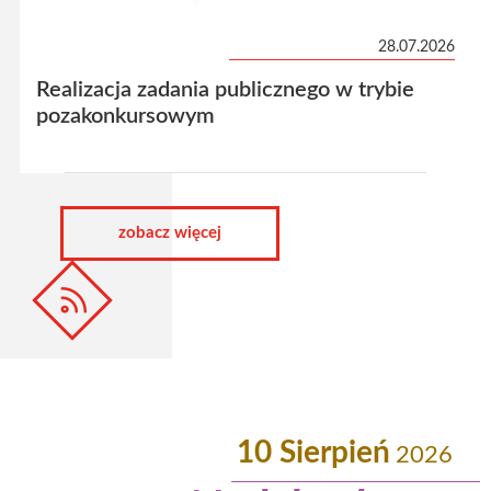
28.07.2026
Realizacja zadania publicznego w trybie
pozakonkursowym
Aktualności
zobacz więcej
-
rss
10 Sierpień
2026