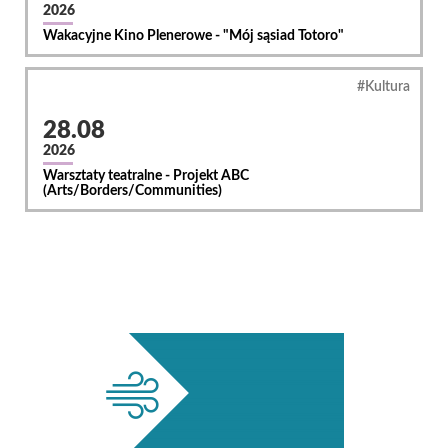
2026
Wakacyjne Kino Plenerowe - "Mój sąsiad Totoro"
Kultura
28.08
2026
Warsztaty teatralne - Projekt ABC
(Arts/Borders/Communities)
Ważne
informacje