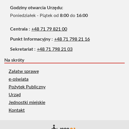
Godziny otwarcia Urzędu
Poniedziałek - Piątek od
8:00
do
16:00
telefon
Centrala
+48 71 79 821 00
telefon
Punkt Informacyjny
+48 71 798 21 16
telefon
Sekretariat
+48 71 798 21 03
Na skróty
Załatw sprawę
e-oświata
Pożytek Publiczny
Urząd
Jednostki miejskie
Kontakt
Deklara