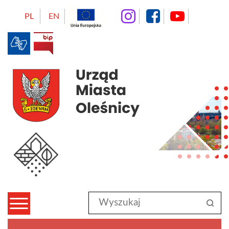
instagram
facebo
Yo
PL
EN
BIP
Urząd Mias
Wyszukaj
sz
w
serwisie