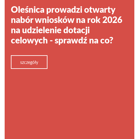
Urząd
Oleśnica prowadzi otwarty
Miasta
nabór wniosków na rok 2026
Oleśnicy
na udzielenie dotacji
celowych - sprawdź na co?
-
informacje
szczegóły