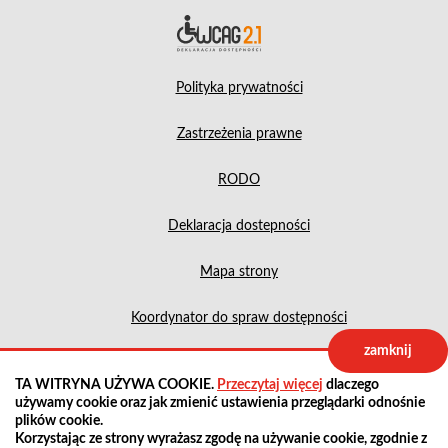
Deklara
Polityka prywatności
Zastrzeżenia prawne
RODO
Deklaracja dostepności
Mapa strony
Koordynator do spraw dostępności
zamknij
Projekt:
IntraCOM.pl
TA WITRYNA UŻYWA COOKIE.
Przeczytaj więcej
dlaczego
używamy cookie oraz jak zmienić ustawienia przeglądarki odnośnie
plików cookie.
Korzystając ze strony wyrażasz zgodę na używanie cookie, zgodnie z