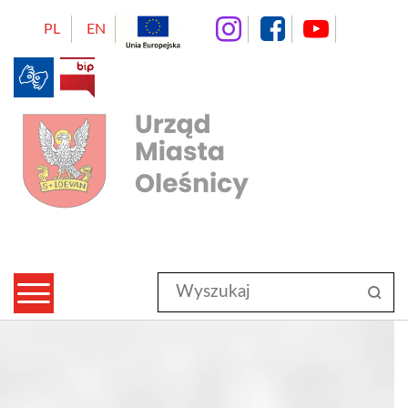
instagram
facebo
Yo
PL
EN
BIP
Urząd Miasta Oleśnicy
Wyszukaj
sz
w
serwisie