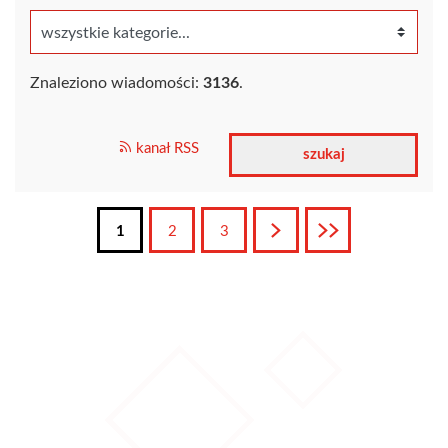
Znaleziono wiadomości:
3136
.
kanał RSS
1
2
3
Następna
Ostatnia