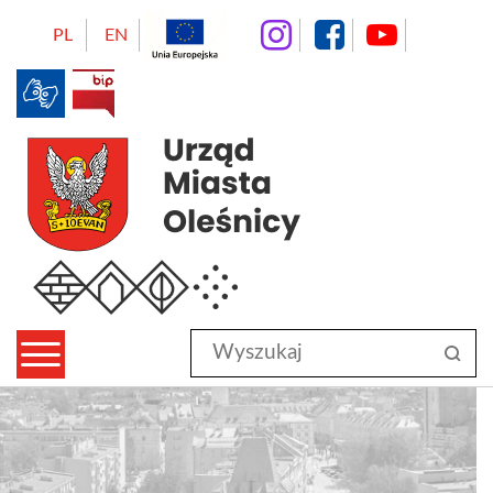
instagram
facebo
Yo
PL
EN
BIP
Urząd Miasta Oleśnicy
Wyszukaj
sz
w
serwisie