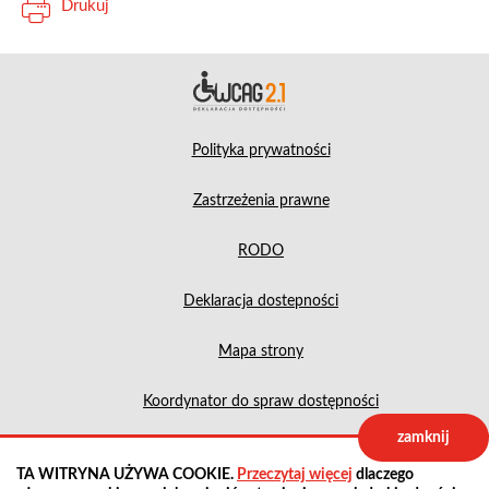
Drukuj
Deklara
Polityka prywatności
Zastrzeżenia prawne
RODO
Deklaracja dostepności
Mapa strony
Koordynator do spraw dostępności
zamknij
Projekt:
IntraCOM.pl
TA WITRYNA UŻYWA COOKIE.
Przeczytaj więcej
dlaczego