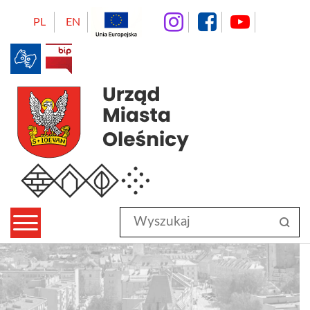
instagram
facebo
Yo
PL
EN
BIP
Urząd Miasta Oleśnicy
Wyszukaj
sz
w
serwisie