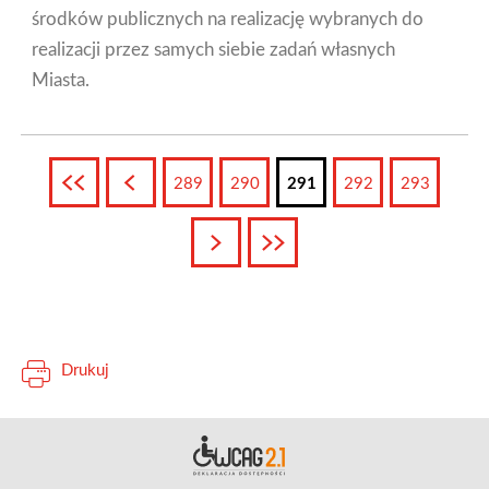
środków publicznych na realizację wybranych do
realizacji przez samych siebie zadań własnych
Miasta.
Pierwsza
Poprzednia
289
290
291
292
293
Następna
Ostatnia
Drukuj
Deklara