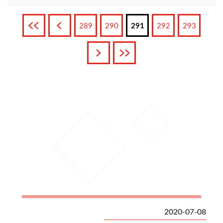
Pierwsza
Poprzednia
289
290
291
292
293
Następna
Ostatnia
2020-07-08