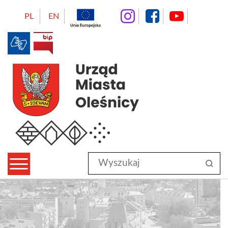
instagram
facebo
Yo
PL
EN
BIP
Urząd Miasta Oleśnicy
Wyszukaj
sz
w
serwisie