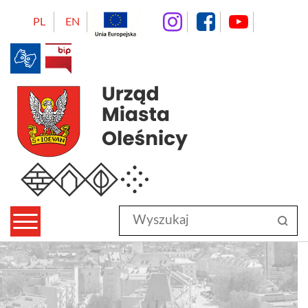
instagram
facebo
Yo
PL
EN
BIP
Urząd Miasta Oleśnicy
Wyszukaj
sz
w
serwisie