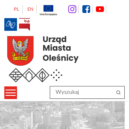
instagram
facebo
Yo
PL
EN
BIP
Urząd Miasta Oleśnicy
Wyszukaj
sz
w
serwisie