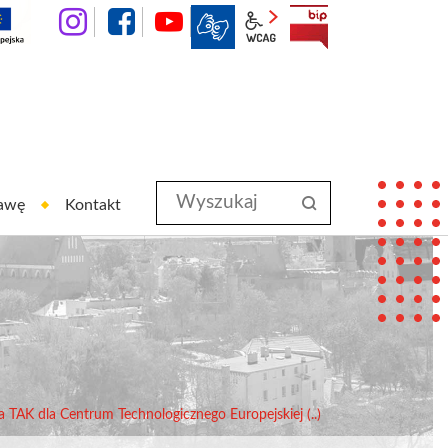
instagram
facebook
YouTube
wcag2.1
BIP
Wyszukaj
szukaj
rawę
Kontakt
w
serwisie
TAK dla Centrum Technologicznego Europejskiej (..)