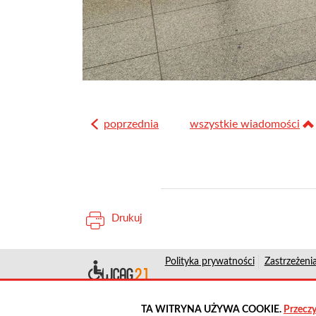
poprzednia
wszystkie wiadomości
Drukuj
Polityka prywatności
Zastrzeżeni
Deklaracja dostępn
Koordynator do spraw dostępnośc
TA WITRYNA UŻYWA COOKIE.
Przeczy