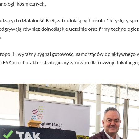
nologii kosmicznych.
ących działalność B+R, zatrudniających około 15 tysięcy specj
lę odgrywają również dolnośląskie uczelnie oraz firmy technolo
A.
etropolii i wyraźny sygnał gotowości samorządów do aktywnego w
 ESA ma charakter strategiczny zarówno dla rozwoju lokalnego