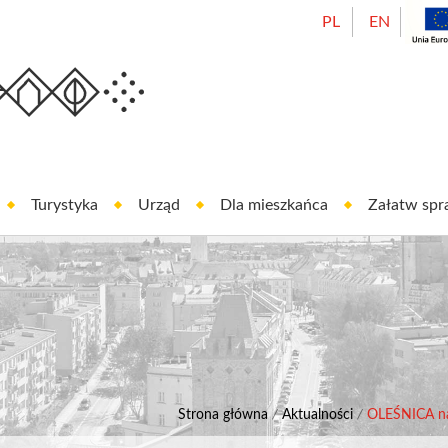
PL
EN
Urząd Miasta Oleśnicy
est In Oleśnica
Turystyka
Urząd
Dla mieszkańca
Załatw sp
Strona główna
/
Aktualności
/
OLEŚNICA na 