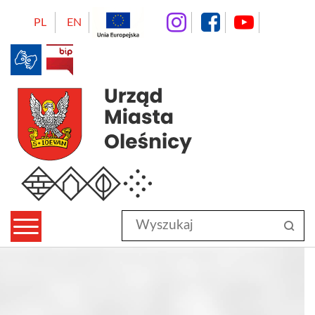
instagram
facebo
Yo
PL
EN
BIP
Urząd Miasta Oleśnicy
Wyszukaj
sz
w
serwisie