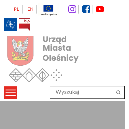
instagram
facebo
Yo
PL
EN
BIP
Urząd Miasta Oleśnicy
Wyszukaj
sz
w
serwisie