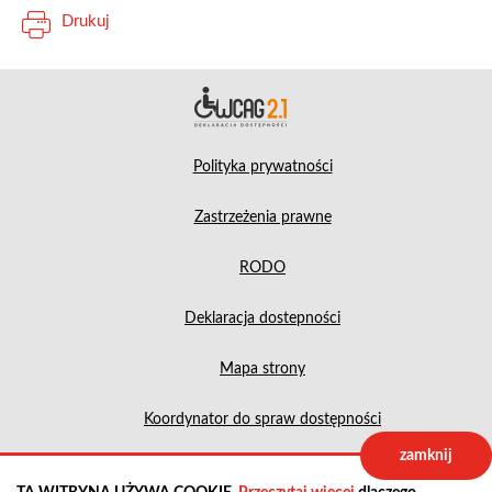
Drukuj
Deklara
Polityka prywatności
Zastrzeżenia prawne
RODO
Deklaracja dostepności
Mapa strony
Koordynator do spraw dostępności
zamknij
Projekt:
IntraCOM.pl