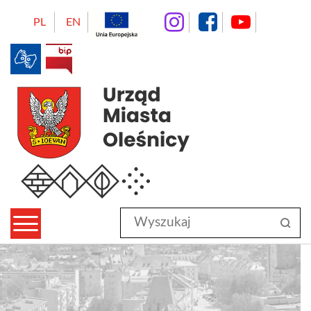
instagram
facebo
Yo
PL
EN
BIP
Urząd Miasta Oleśnicy
Wyszukaj
sz
w
serwisie