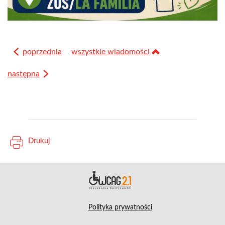
poprzednia
wszystkie wiadomości
następna
Drukuj
Deklara
Polityka prywatności