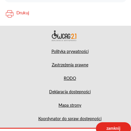
Drukuj
Deklara
Polityka prywatności
Zastrzeżenia prawne
RODO
Deklaracja dostepności
Mapa strony
Koordynator do spraw dostępności
zamknij