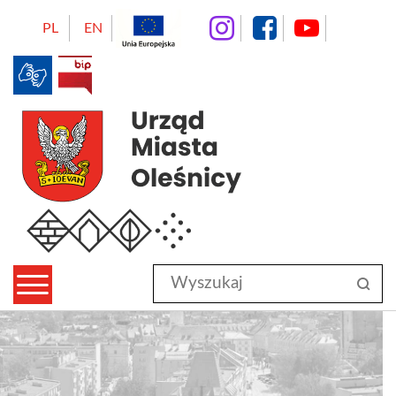
instagram
facebo
Yo
PL
EN
BIP
Urząd Miasta Oleśnicy
Wyszukaj
sz
w
serwisie