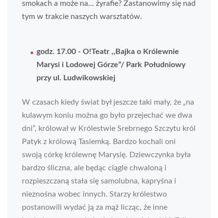
smokach a może na... żyrafie? Zastanowimy się nad
tym w trakcie naszych warsztatów.
godz. 17.00 - O!Teatr ,,Bajka o Królewnie
Marysi i Lodowej Górze”/ Park Południowy
przy ul. Ludwikowskiej
W czasach kiedy świat był jeszcze taki mały, że „na
kulawym koniu można go było przejechać we dwa
dni”, królował w Królestwie Srebrnego Szczytu król
Patyk z królową Tasiemką. Bardzo kochali oni
swoją córkę królewnę Marysię. Dziewczynka była
bardzo śliczna, ale będąc ciągle chwaloną i
rozpieszczaną stała się samolubna, kapryśna i
nieznośna wobec innych. Starzy królestwo
postanowili wydać ją za mąż licząc, że inne