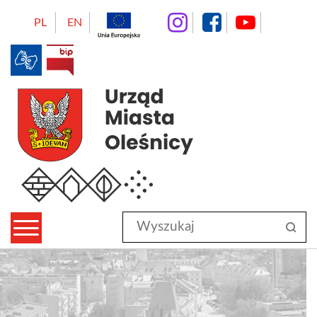
instagram
facebo
Yo
PL
EN
BIP
Urząd Miasta Oleśnicy
Wyszukaj
sz
w
serwisie