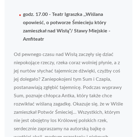
godz. 17.00 - Teatr Igraszka ,,Wiślana
opowieść, o potworze Śmiecieju który
zamieszkał nad Wisłą”/ Stawy Miejskie -
Amfiteatr
Od pewnego czasu nad Wisłą zaczęły się dziać
niepokojące rzeczy, rzeka coraz wolniej płynie, a z
jej nurtów słychać tajemnicze dźwięki, czyżby coś
jej dolegało? Zaniepokojeni tym Sum i Czapla,
postanawiają zgłębić tajemnicę. Podczas wyprawy
Sum, poznaje chłopca Antka, który także chce
rozwikłać wiślaną zagadkę. Okazuje się, że w Wiśle
zamieszkał Potwór Śmieciej… Wszystkich, którym
nie jest obojętny los Królowej polskich rzek,
serdecznie zapraszamy na autorską bajkę o
wartkiej akcji, mądrym przesłaniu i pięknych