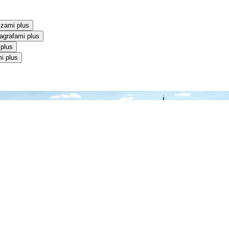
szami plus
agrafami plus
 plus
i plus