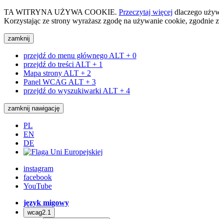
TA WITRYNA UŻYWA COOKIE.
Przeczytaj więcej
dlaczego używa
Korzystając ze strony wyrażasz zgodę na używanie cookie, zgodnie z
zamknij
przejdź do menu głównego
ALT + 0
przejdź do treści
ALT + 1
Mapa strony
ALT + 2
Panel WCAG
ALT + 3
przejdź do wyszukiwarki
ALT + 4
zamknij nawigację
PL
EN
DE
instagram
facebook
YouTube
język migowy
wcag2.1