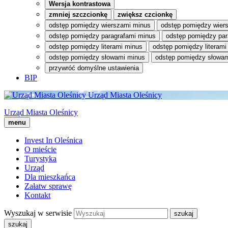
Wersja kontrastowa
zmniej szczcionkę
zwiększ czcionkę
odstęp pomiędzy wierszami minus
odstęp pomiędzy wier
odstęp pomiędzy paragrafami minus
odstęp pomiędzy par
odstęp pomiędzy literami minus
odstęp pomiędzy literami
odstęp pomiędzy słowami minus
odstęp pomiędzy słowam
przywróć domyślne ustawienia
BIP
Urząd Miasta Oleśnicy
Urząd Miasta Oleśnicy
menu
Invest In Oleśnica
O mieście
Turystyka
Urząd
Dla mieszkańca
Załatw sprawę
Kontakt
Wyszukaj w serwisie
szukaj