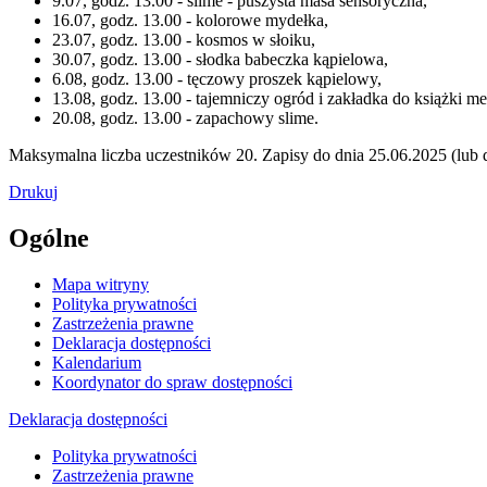
9.07, godz. 13.00 - slime - puszysta masa sensoryczna,
16.07, godz. 13.00 - kolorowe mydełka,
23.07, godz. 13.00 - kosmos w słoiku,
30.07, godz. 13.00 - słodka babeczka kąpielowa,
6.08, godz. 13.00 - tęczowy proszek kąpielowy,
13.08, godz. 13.00 - tajemniczy ogród i zakładka do książki m
20.08, godz. 13.00 - zapachowy slime.
Maksymalna liczba uczestników 20. Zapisy do dnia 25.06.2025 (lub 
Drukuj
Ogólne
Mapa witryny
Polityka prywatności
Zastrzeżenia prawne
Deklaracja dostępności
Kalendarium
Koordynator do spraw dostępności
Deklaracja dostępności
Polityka prywatności
Zastrzeżenia prawne