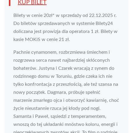
KUP BILET
Bilety w cenie 20zł* w sprzedaży od 22.12.2025 r.
Do biletów sprzedawanych w systemie Bilety24
doliczana jest prowizja dla operatora 1 zł. Bilety w
kasie MOKiS w cenie 21 zł.
Pachnie cynamonem, rozbrzmiewa śmiechem i
rozgrzewa serca nawet najbardziej skłóconych
bohaterów. Justyna i Czarek wracają z synem do
rodzinnego domu w Toruniu, gdzie czeka ich nie
tylko konfrontacja z przeszłością, ale też szansa na
nowy początek. Dagmara, próbuje spełnić
marzenie zmarłego ojca i otworzyć kawiarnię, choć
życie nieustannie rzuca jej kłody pod nogi.
Samanta i Paweł, sąsiedzi z temperamentem,
wnoszą do tej układanki mnóstwo koloru, energii i
nieoczekiwanych zwrotów akcji. To film o rodzinie,