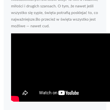
miłości i drugich szansach. O tym, że nawet jeśli
wszystko się sypie, święta potrafią posklejać to, co
najważniejsze.Bo przecież w święta wszystko jest
możliwe — nawet cud.