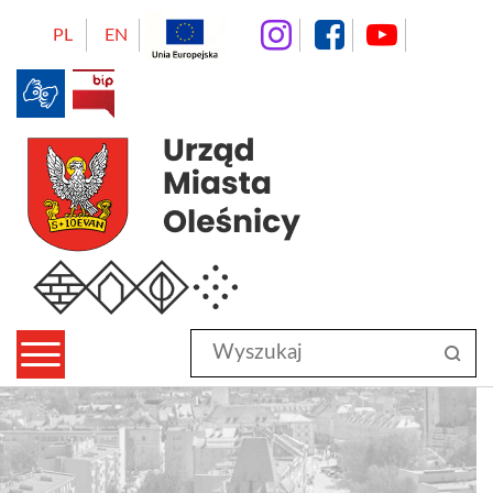
instagram
facebo
Yo
PL
EN
BIP
Urząd Miasta Oleśnicy
Wyszukaj
sz
w
serwisie