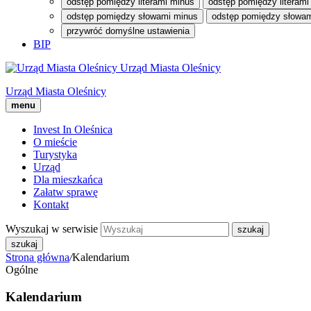
odstęp pomiędzy literami minus
odstęp pomiędzy literami
odstęp pomiędzy słowami minus
odstęp pomiędzy słowam
przywróć domyślne ustawienia
BIP
Urząd Miasta Oleśnicy
Urząd Miasta Oleśnicy
menu
Invest In Oleśnica
O mieście
Turystyka
Urząd
Dla mieszkańca
Załatw sprawę
Kontakt
Wyszukaj w serwisie
szukaj
Strona główna
/
Kalendarium
Ogólne
Kalendarium