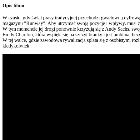
Opis filmu
W czasie, gdy świat prasy tradycyjnej przechodzi gwałtowną cyfrową
magazynu "Runway". Aby utrzymać swoją pozycję i wpływy, musi znal
W tym momencie jej drogi ponownie krzyżują się z Andy Sachs, swoją 
Emily Charlton, która wspięła się na szczyt branży i jest ambitna, 
W tej walce, gdzie zawodowa rywalizacja splata się z osobistymi rozli
kiedykolwiek.