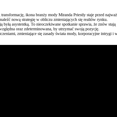
 transformację, ikona branży mody Miranda Priestly staje przed najw
eźć nową strategię w obliczu zmieniających się realiów rynku.
byłą asystentką. To nieoczekiwane spotkanie sprawia, że znów stają po
bezwzględna oraz zdeterminowana, by utrzymać swoją pozycję.
czeniami, zmieniające się zasady świata mody, korporacyjne intrygi i w