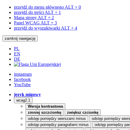
przejdź do menu głównego
ALT + 0
przejdź do treści
ALT + 1
Mapa strony
ALT + 2
Panel WCAG
ALT + 3
przejdź do wyszukiwarki
ALT + 4
zamknij nawigację
PL
EN
DE
instagram
facebook
YouTube
język migowy
wcag2.1
Wersja kontrastowa
zmniej szczcionkę
zwiększ czcionkę
odstęp pomiędzy wierszami minus
odstęp pomiędzy wier
odstęp pomiędzy paragrafami minus
odstęp pomiędzy par