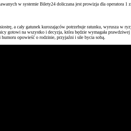
awanych w systemie Bilety24 doliczana jest prowizja dla operatora 1 z
 siostrę, a cały gatunek kurozająców potrzebuje ratunku, wyrusza w r
icy gotowi na wszystko i decyzja, która będzie wymagała prawdziwej o
 humoru opowieść o rodzinie, przyjaźni i sile bycia sobą.