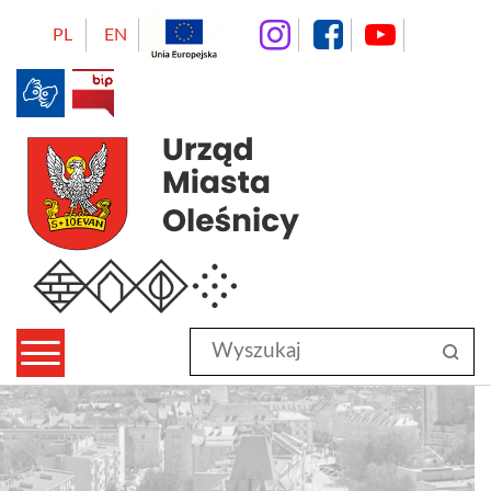
instagram
facebo
Yo
PL
EN
BIP
Urząd Miasta Oleśnicy
Wyszukaj
sz
w
serwisie