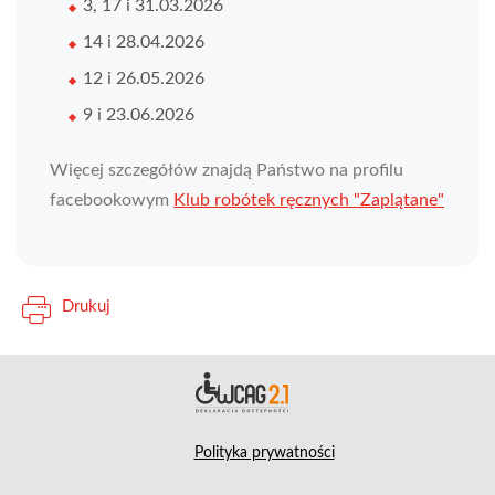
3, 17 i 31.03.2026
14 i 28.04.2026
12 i 26.05.2026
9 i 23.06.2026
Więcej szczegółów znajdą Państwo na profilu
facebookowym
Klub robótek ręcznych "Zaplątane"
Drukuj
Deklara
Polityka prywatności