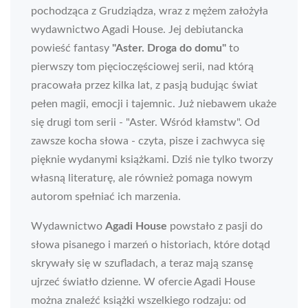
pochodząca z Grudziądza, wraz z mężem założyła
wydawnictwo Agadi House. Jej debiutancka
powieść fantasy
"Aster. Droga do domu"
to
pierwszy tom pięcioczęściowej serii, nad którą
pracowała przez kilka lat, z pasją budując świat
pełen magii, emocji i tajemnic. Już niebawem ukaże
się drugi tom serii - "Aster. Wśród kłamstw". Od
zawsze kocha słowa - czyta, pisze i zachwyca się
pięknie wydanymi książkami. Dziś nie tylko tworzy
własną literaturę, ale również pomaga nowym
autorom spełniać ich marzenia.
Wydawnictwo
Agadi House
powstało z pasji do
słowa pisanego i marzeń o historiach, które dotąd
skrywały się w szufladach, a teraz mają szansę
ujrzeć światło dzienne. W ofercie Agadi House
można znaleźć książki wszelkiego rodzaju: od