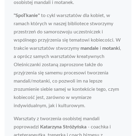
osobistej mandali i motanek.
"SpoTkanie"
to cykl warsztatów dla kobiet, w
ramach których w naszej bibliotece stworzymy
przestrzeń do samorozwoju uczestniczek i
wspólnego przyjrzenia się tematowi kobiecości. W
trakcie warsztatów stworzymy
mandale
i
motanki
,
a oprócz samych warsztatów kreatywnych
Oleśniczanki zostaną zaproszone także do
przyjrzenia się samemu procesowi tworzenia
mandali/motanki, co pozwoli im na lepsze
zrozumienie siebie samej w kontekście tego, czym
kobiecość jest, zarówno w wymiarze
indywidualnym, jak i kulturowym.
Warsztaty z tworzenia osobistej mandali
poprowadzi
Katarzyna Stróżyńska
- coachka i
arteterapeutka, trenerka i coach biznesu z