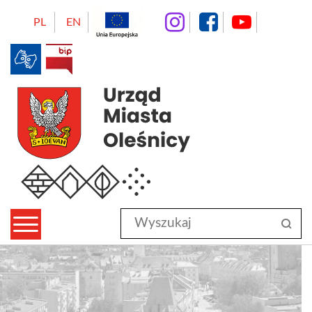
instagram
facebo
Yo
PL
EN
BIP
Urząd Miasta Oleśnicy
Wyszukaj
sz
w
serwisie