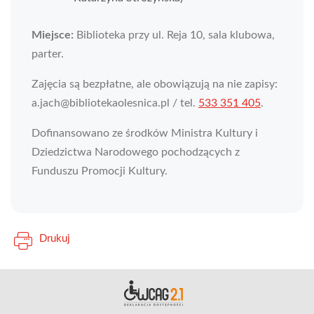
Miejsce:
Biblioteka przy ul. Reja 10, sala klubowa,
parter.
Zajęcia są bezpłatne, ale obowiązują na nie zapisy:
a.jach@bibliotekaolesnica.pl / tel.
533 351 405
.
Dofinansowano ze środków Ministra Kultury i
Dziedzictwa Narodowego pochodzących z
Funduszu Promocji Kultury.
Drukuj
Deklara