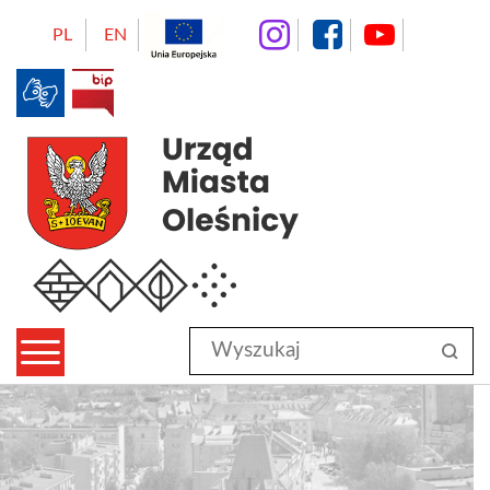
instagram
facebo
Yo
PL
EN
BIP
Urząd Miasta Oleśnicy
Wyszukaj
sz
w
serwisie