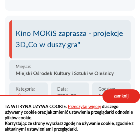
Kino MOKiS zaprasza - projekcje
3D,,Co w duszy gra"
Miejsce:
Miejski Ośrodek Kultury i Sztuki w Oleśnicy
Kategoria:
Data:
Godzina:
2021-03-
15:00
zamknij
13
Kultura
TA WITRYNA UŻYWA COOKIE.
Przeczytaj więcej
dlaczego
używamy cookie oraz jak zmienić ustawienia przeglądarki odnośnie
plików cookie.
Korzystając ze strony wyrażasz zgodę na używanie cookie, zgodnie z
aktualnymi ustawieniami przeglądarki.
Zapraszamy do Kina MOKiS 13-14.03.2021 na
seanse filmowe. W repertuarze animacja ,,Co w