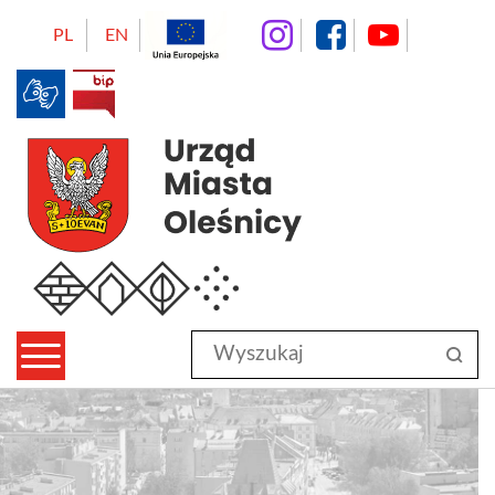
instagram
facebo
Yo
PL
EN
BIP
Urząd Miasta Oleśnicy
Wyszukaj
sz
w
serwisie