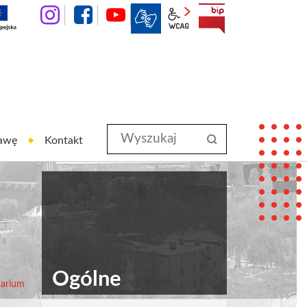
instagram
facebook
YouTube
wcag2.1
BIP
Wyszukaj
szukaj
rawę
Kontakt
w
serwisie
Ogólne
darium