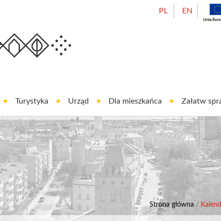
PL
EN
Urząd Miasta Oleśnicy
est In Oleśnica
Turystyka
Urząd
Dla mieszkańca
Załatw sp
Strona główna
/
Kalen