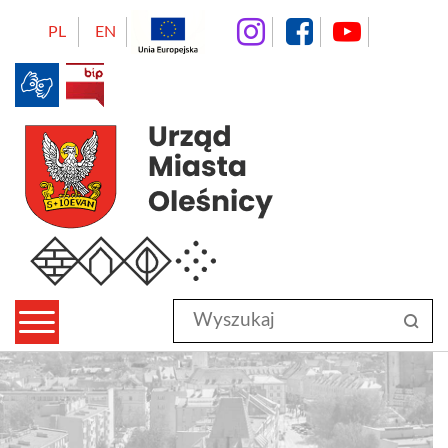
instagram
facebo
Yo
PL
EN
BIP
Urząd Miasta Oleśnicy
Wyszukaj
sz
w
serwisie