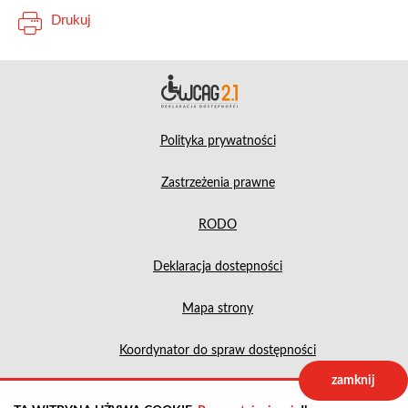
Drukuj
Deklara
Polityka prywatności
Zastrzeżenia prawne
RODO
Deklaracja dostepności
Mapa strony
Koordynator do spraw dostępności
zamknij
Projekt:
IntraCOM.pl