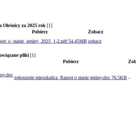
a Oleśnicy za 2025 rok
[1]
Pobierz
Zobacz
ort_o_stanie_gminy_2025_1-2.pdf
54.45MB
zobacz
owiązane pliki
[1]
Pobierz
Zob
iny.doc
zgłoszenie mieszkańca_Raport o stanie gminy.doc
76.5KB
-