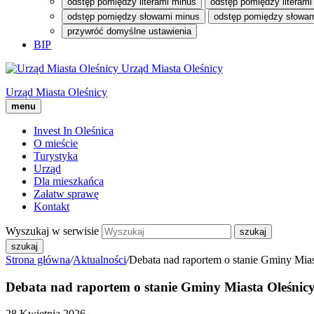
odstęp pomiędzy literami minus
odstęp pomiędzy literami
odstęp pomiędzy słowami minus
odstęp pomiędzy słowam
przywróć domyślne ustawienia
BIP
Urząd Miasta Oleśnicy
Urząd Miasta Oleśnicy
menu
Invest In Oleśnica
O mieście
Turystyka
Urząd
Dla mieszkańca
Załatw sprawę
Kontakt
Wyszukaj w serwisie
szukaj
Strona główna
/
Aktualności
/
Debata nad raportem o stanie Gminy Miast
Debata nad raportem o stanie Gminy Miasta Oleśnicy
28 Kwietnia 2026