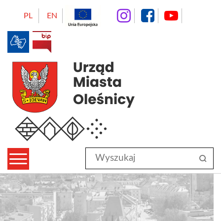
instagram
facebo
Yo
PL
EN
BIP
Urząd Miasta Oleśnicy
Wyszukaj
sz
w
serwisie