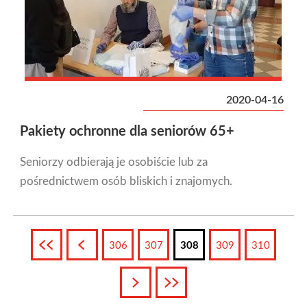
2020-04-16
Pakiety ochronne dla seniorów 65+
Seniorzy odbierają je osobiście lub za
pośrednictwem osób bliskich i znajomych.
Pierwsza
Poprzednia
306
307
308
309
310
Następna
Ostatnia