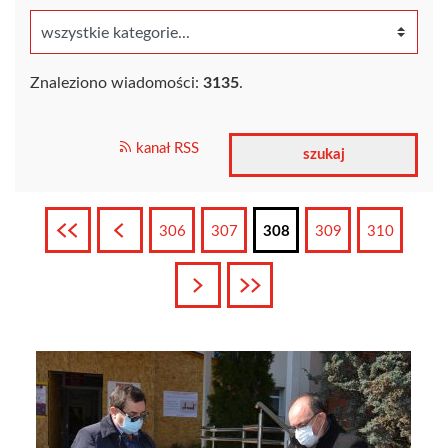
Znaleziono wiadomości:
3135
.
kanał RSS
Pierwsza
Poprzednia
306
307
308
309
310
Następna
Ostatnia