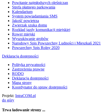
Powitanie najmłodszych oleśniczan
Strefa płatnego parkowania
Kalendarium
System powiadamiania SMS
Jakość powietrza
Zwierzak szuka domu
Rozkład jazdy komunikacji miejskiej
Rower miejski
Wyszukiwanie grobów
Narodowy Spis Powszechny Ludności i Mieszkań 2021
Powszechny Spis Rolny 2020
Deklaracja dostępności
Polityka prywatności
Zastrzeżenia prawne
RODO
Deklaracja dostepności
Mapa strony
Koordynator do spraw dostępności
Projekt:
IntraCOM.pl
do góry
Trwa ładowanie strony ...