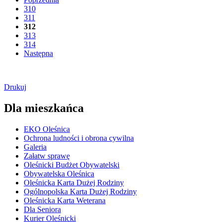
310
311
312
313
314
Następna
Drukuj
Dla mieszkańca
EKO Oleśnica
Ochrona ludności i obrona cywilna
Galeria
Załatw sprawę
Oleśnicki Budżet Obywatelski
Obywatelska Oleśnica
Oleśnicka Karta Dużej Rodziny
Ogólnopolska Karta Dużej Rodziny
Oleśnicka Karta Weterana
Dla Seniora
Kurier Oleśnicki