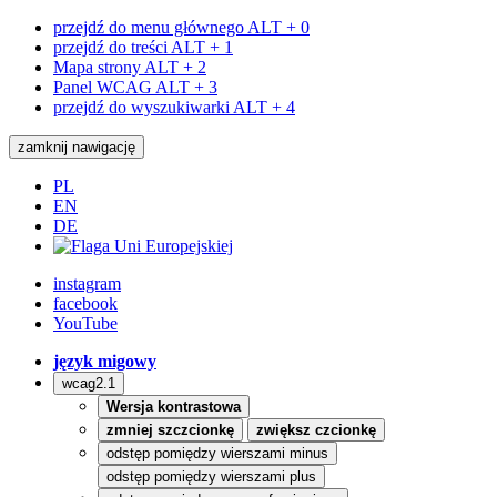
przejdź do menu głównego
ALT + 0
przejdź do treści
ALT + 1
Mapa strony
ALT + 2
Panel WCAG
ALT + 3
przejdź do wyszukiwarki
ALT + 4
zamknij nawigację
PL
EN
DE
instagram
facebook
YouTube
język migowy
wcag2.1
Wersja kontrastowa
zmniej szczcionkę
zwiększ czcionkę
odstęp pomiędzy wierszami minus
odstęp pomiędzy wierszami plus