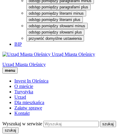
odstęp pomiędzy paragrafami minus
odstęp pomiędzy paragrafami plus
odstęp pomiędzy literami minus
odstęp pomiędzy literami plus
odstęp pomiędzy słowami minus
odstęp pomiędzy słowami plus
przywróć domyślne ustawienia
BIP
Urząd Miasta Oleśnicy
Urząd Miasta Oleśnicy
menu
Invest In Oleśnica
O mieście
Turystyka
Urząd
Dla mieszkańca
Załatw sprawę
Kontakt
Wyszukaj w serwisie
szukaj