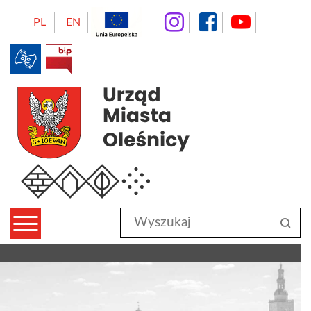
instagram
facebo
Yo
PL
EN
BIP
Urząd Miasta Oleśnicy
Wyszukaj
sz
w
serwisie