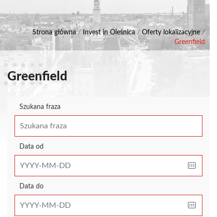
Strona główna
/
Invest in Oleśnica
/
Oferty lokalizacyjne
/
Greenfield
Greenfield
Szukana fraza
Data od
Data do