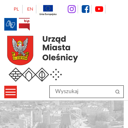
instagram
facebo
Yo
PL
EN
BIP
Urząd Miasta Oleśnicy
Wyszukaj
sz
w
serwisie