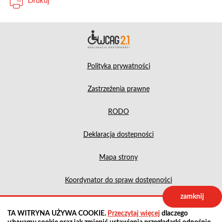
Drukuj
Deklara
Polityka prywatności
Zastrzeżenia prawne
RODO
Deklaracja dostepności
Mapa strony
Koordynator do spraw dostępności
zamknij
Projekt:
IntraCOM.pl
TA WITRYNA UŻYWA COOKIE.
Przeczytaj więcej
dlaczego