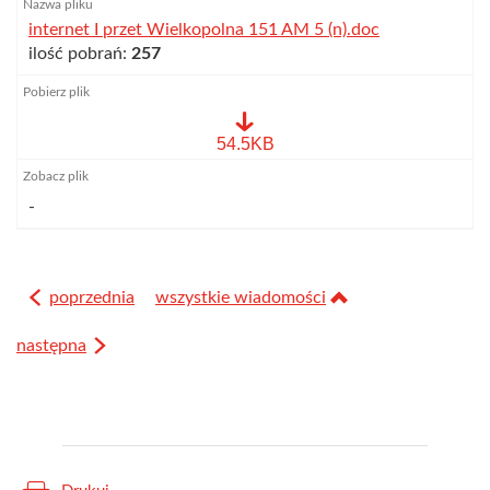
internet I przet Wielkopolna 151 AM 5 (n).doc
ilość pobrań:
257
internet
54.5KB
I
przet
Wielkopolna
-
151
AM
5
(n).doc
poprzednia
wszystkie wiadomości
następna