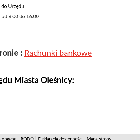
u do Urzędu
h od 8:00 do 16:00
ronie :
Rachunki bankowe
du Miasta Oleśnicy:
a prawne
RODO
Deklaracja dostepności
Mapa strony