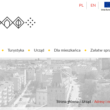
PL
EN
Urząd Miasta Oleśnicy
est In Oleśnica
Turystyka
Urząd
Dla mieszkańca
Załatw sp
Strona główna
/
Urząd
/
Adresy i 