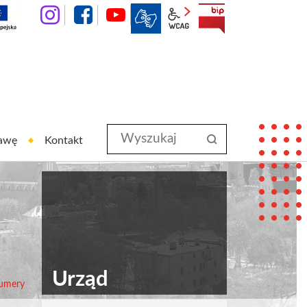
instagram
facebook
YouTube
wcag2.1
BIP
Wyszukaj
szukaj
rawę
Kontakt
w
serwisie
Urząd
numery