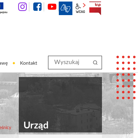
instagram
facebook
YouTube
wcag2.1
BIP
Wyszukaj
szukaj
rawę
Kontakt
w
serwisie
Urząd
eśnicy