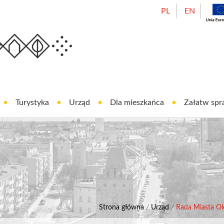
PL
EN
Urząd Miasta Oleśnicy
est In Oleśnica
Turystyka
Urząd
Dla mieszkańca
Załatw sp
Strona główna
/
Urząd
/
Rada Miasta Ol