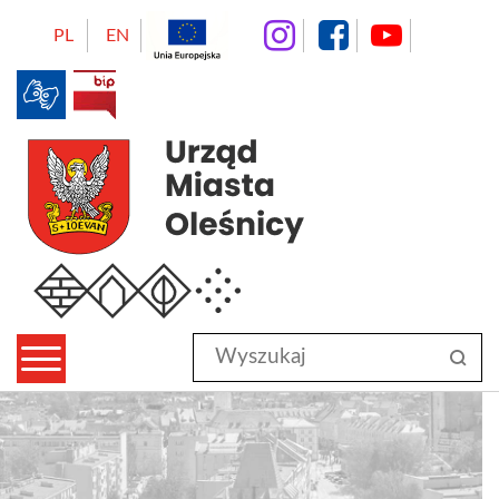
instagram
facebo
Yo
PL
EN
BIP
Urząd Miasta Oleśnicy
Wyszukaj
sz
w
serwisie