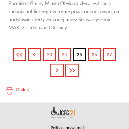
Burmistrz Gminy Miasta Oleśnicy zleca realizację
zadania publicznego w trybie pozakonkursowym, na
podstawie oferty złożonej przez Stowarzyszenie
MAK, z siedzibą w Oleśnicy
Pierwsza
Poprzednia
23
24
25
26
27
Następna
Ostatnia
Drukuj
Deklara
Polityka prywatności