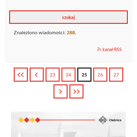
Znaleziono wiadomości:
288
.
kanał RSS
Pierwsza
Poprzednia
23
24
25
26
27
Następna
Ostatnia