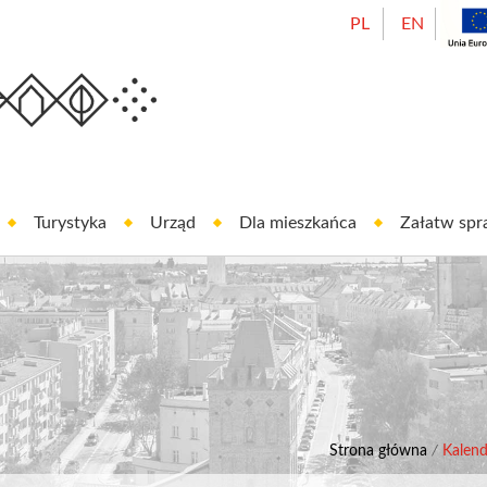
PL
EN
Urząd Miasta Oleśnicy
est In Oleśnica
Turystyka
Urząd
Dla mieszkańca
Załatw sp
Strona główna
/
Kalen