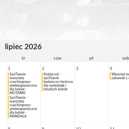
lipiec 2026
śr
czw
pt
so
1
2
3
4
SpoTkanie -
Kobiecość -
Warsztat t
warsztaty
spoTkanie
zabawek z
coachingowo-
badawczo-twórcze
arteterapeutyczne
dla nastolatek i
dla kobiet -
młodych kobiet
MOTANKI
SpoTkanie -
warsztaty
coachingowo-
arteterapeutyczne
dla kobiet -
MANDALA