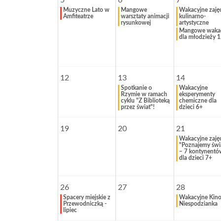
5
6
7
Muzyczne Lato w
Mangowe
Wakacyjne zaję
Amfiteatrze
warsztaty animacji
kulinarno-
rysunkowej
artystyczne
Mangowe waka
dla młodzieży 
12
13
14
Spotkanie o
Wakacyjne
Rzymie w ramach
eksperymenty
cyklu "Z Biblioteką
chemiczne dla
przez świat"!
dzieci 6+
19
20
21
Wakacyjne zaję
"Poznajemy świ
– 7 kontynentó
dla dzieci 7+
26
27
28
Spacery miejskie z
Wakacyjne Kin
Przewodniczką -
Niespodzianka
lipiec