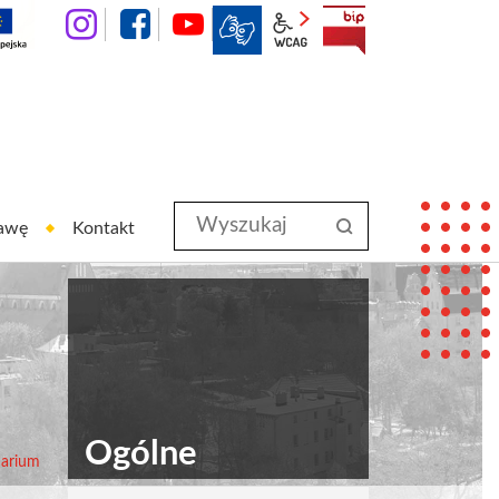
instagram
facebook
YouTube
wcag2.1
BIP
Wyszukaj
szukaj
rawę
Kontakt
w
serwisie
Ogólne
darium