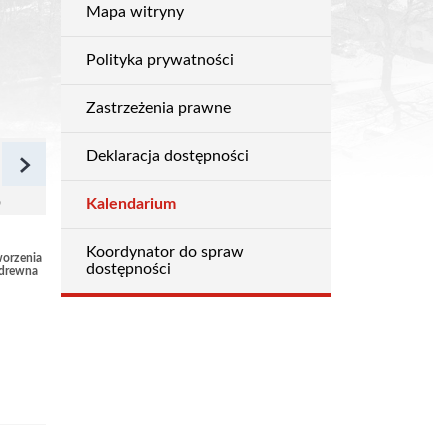
Mapa witryny
Ogólne
Polityka prywatności
Zastrzeżenia prawne
Deklaracja dostępności
następny miesiąc
b
Kalendarium
Koordynator do spraw
worzenia
dostępności
 drewna