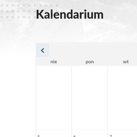
Kalendarium
poprzedni miesiąc
nie
pon
wt