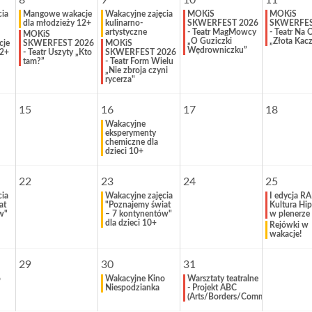
8
9
10
11
cia
Mangowe wakacje
Wakacyjne zajęcia
MOKiS
MOKiS
dla młodzieży 12+
kulinarno-
SKWERFEST 2026
SKWERFES
artystyczne
- Teatr MagMowcy
- Teatr Na 
MOKiS
„O Guziczki
„Złota Kac
cje
SKWERFEST 2026
MOKiS
Wędrowniczku”
12+
- Teatr Uszyty „Kto
SKWERFEST 2026
tam?”
- Teatr Form Wielu
„Nie zbroja czyni
rycerza"
15
16
17
18
Wakacyjne
eksperymenty
chemiczne dla
dzieci 10+
22
23
24
25
cia
Wakacyjne zajęcia
I edycja RA
at
"Poznajemy świat
Kultura Hi
w"
– 7 kontynentów"
w plenerze
dla dzieci 10+
Rejówki w
wakacje!
29
30
31
o
Wakacyjne Kino
Warsztaty teatralne
Niespodzianka
- Projekt ABC
(Arts/Borders/Communities)