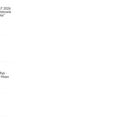
T 2026
Ostrowie
zka”
Pair -
p-Hopu