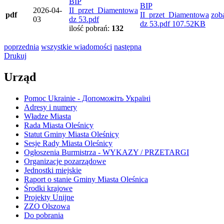
BIP
BIP
2026-04-
II_przet_Diamentowa
pdf
II_przet_Diamentowa
zob
03
dz 53.pdf
dz 53.pdf
107.52KB
ilość pobrań:
132
poprzednia
wszystkie wiadomości
następna
Drukuj
Urząd
Pomoc Ukrainie - Допоможіть Україні
Adresy i numery
Władze Miasta
Rada Miasta Oleśnicy
Statut Gminy Miasta Oleśnicy
Sesje Rady Miasta Oleśnicy
Ogłoszenia Burmistrza - WYKAZY / PRZETARGI
Organizacje pozarządowe
Jednostki miejskie
Raport o stanie Gminy Miasta Oleśnica
Środki krajowe
Projekty Unijne
ZZO Olszowa
Do pobrania