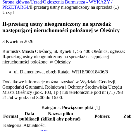
Strona główna
/
Urząd
/
Ogłoszenia Burmistrza - WYKAZY /
PRZETARGI
/
II-przetarg ustny nieograniczony na sprzedaż (..)
Urząd
II-przetarg ustny nieograniczony na sprzedaż
następującej nieruchomości położonej w Oleśnicy
3 Kwietnia 2026
Burmistrz Miasta Oleśnicy, ul. Rynek 1, 56-400 Oleśnica, ogłasza:
II-przetarg ustny nieograniczony na sprzedaż następującej
nieruchomości położonej w Oleśnicy
ul. Diamentowa, obręb Rataje, WR1E/00018436/8
Dodatkowe informacje można uzyskać w Wydziale Geodezji,
Gospodarki Gruntami, Rolnictwa i Ochrony Środowiska Urzędu
Miasta Oleśnicy (pok. 103, I p.) lub telefonicznie pod nr (71) 798-
21-54 w godz. od 8:00 do 16:00.
Kategoria:
Powiązane pliki
[1]
Data
Nazwa pliku
Format
Pobierz
Zob
publikacji
(kliknij aby pobrać)
Kategoria: Aktualności