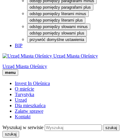
odstęp pomiędzy paragrafami minus
odstęp pomiędzy paragrafami plus
odstęp pomiędzy literami minus
odstęp pomiędzy literami plus
odstęp pomiędzy słowami minus
odstęp pomiędzy słowami plus
przywróć domyślne ustawienia
BIP
Urząd Miasta Oleśnicy
Urząd Miasta Oleśnicy
menu
Invest In Oleśnica
O mieście
Turystyka
Urząd
Dla mieszkańca
Załatw sprawę
Kontakt
Wyszukaj w serwisie
szukaj