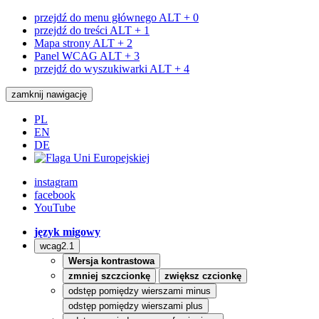
przejdź do menu głównego
ALT + 0
przejdź do treści
ALT + 1
Mapa strony
ALT + 2
Panel WCAG
ALT + 3
przejdź do wyszukiwarki
ALT + 4
zamknij nawigację
PL
EN
DE
instagram
facebook
YouTube
język migowy
wcag2.1
Wersja kontrastowa
zmniej szczcionkę
zwiększ czcionkę
odstęp pomiędzy wierszami minus
odstęp pomiędzy wierszami plus