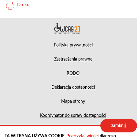
Drukuj
Deklara
Polityka prywatności
Zastrzeżenia prawne
RODO
Deklaracja dostepności
Mapa strony
Koordynator do spraw dostępności
zamknij
Projekt:
IntraCOM.pl
TA WITRYNA UŻYWA COOKIE.
Przeczytaj więcej
dlaczego