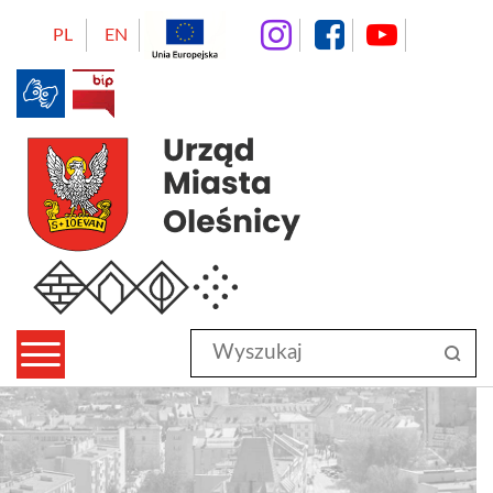
instagram
facebo
Yo
PL
EN
BIP
Urząd Miasta Oleśnicy
Wyszukaj
sz
w
serwisie