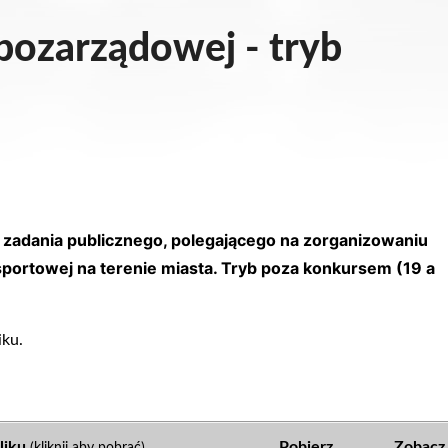
 pozarządowej - tryb
ję zadania publicznego, polegającego na zorganizowaniu
sportowej na terenie miasta. Tryb poza konkursem (19 a
iku.
liku
Pobierz
Zobacz