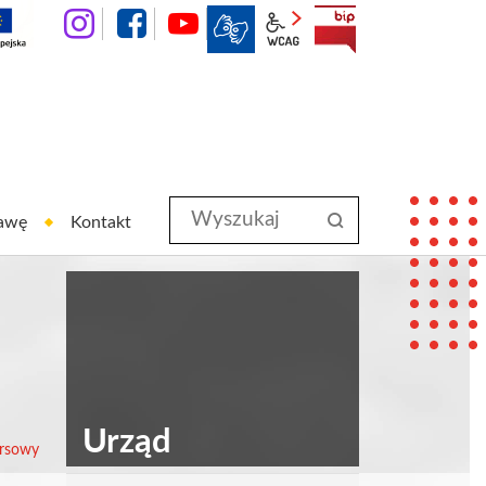
instagram
facebook
YouTube
wcag2.1
BIP
Wyszukaj
szukaj
rawę
Kontakt
w
serwisie
Urząd
ursowy