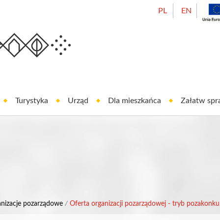
PL
EN
Urząd Miasta Oleśnicy
est In Oleśnica
Turystyka
Urząd
Dla mieszkańca
Załatw sp
nizacje pozarządowe
/
Oferta organizacji pozarządowej - tryb pozakonk