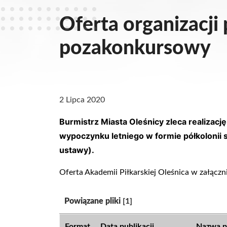
Oferta organizacji
pozakonkursowy
2 Lipca 2020
Burmistrz Miasta Oleśnicy zleca realizac
wypoczynku letniego w formie półkolonii 
ustawy).
Oferta Akademii Piłkarskiej Oleśnica w załączn
Kategoria:
Powiązane pliki
[1]
Format
Data publikacji
Nazwa p