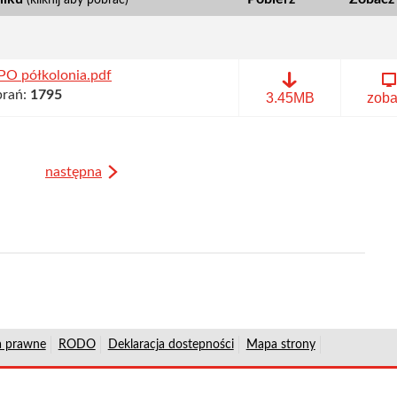
(kliknij aby pobrać)
PO półkolonia.pdf
brań:
1795
oferta
3.45MB
zoba
APO
półkolonia.pdf
następna
a prawne
RODO
Deklaracja dostepności
Mapa strony
ości
i