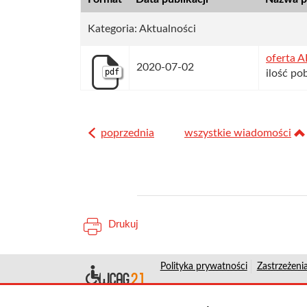
Kategoria: Aktualności
oferta A
2020-07-02
pdf
ilość po
poprzednia
wszystkie wiadomości
Drukuj
Polityka prywatności
Zastrzeżeni
Deklaracja dostępn
Koordynator do spraw dostępnośc