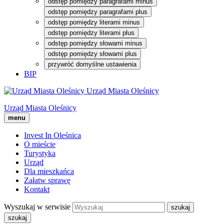
odstęp pomiędzy paragrafami minus
odstęp pomiędzy paragrafami plus
odstęp pomiędzy literami minus
odstęp pomiędzy literami plus
odstęp pomiędzy słowami minus
odstęp pomiędzy słowami plus
przywróć domyślne ustawienia
BIP
Urząd Miasta Oleśnicy
Urząd Miasta Oleśnicy
menu
Invest In Oleśnica
O mieście
Turystyka
Urząd
Dla mieszkańca
Załatw sprawę
Kontakt
Wyszukaj w serwisie
szukaj