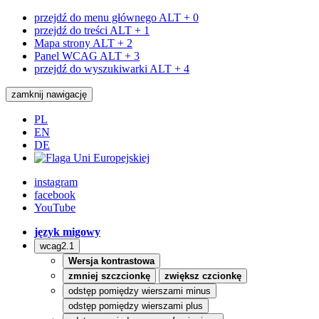
przejdź do menu głównego
ALT + 0
przejdź do treści
ALT + 1
Mapa strony
ALT + 2
Panel WCAG
ALT + 3
przejdź do wyszukiwarki
ALT + 4
zamknij nawigację
PL
EN
DE
instagram
facebook
YouTube
język migowy
wcag2.1
Wersja kontrastowa
zmniej szczcionkę
zwiększ czcionkę
odstęp pomiędzy wierszami minus
odstęp pomiędzy wierszami plus