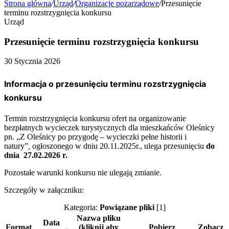
Strona główna
/
Urząd
/
Organizacje pozarządowe
/
Przesunięcie
terminu rozstrzygnięcia konkursu
Urząd
Przesunięcie terminu rozstrzygnięcia konkursu
30 Stycznia 2026
Informacja o przesunięciu terminu rozstrzygnięcia
konkursu
Termin rozstrzygnięcia konkursu ofert na organizowanie
bezpłatnych wycieczek turystycznych dla mieszkańców Oleśnicy
pn. „Z Oleśnicy po przygodę – wycieczki pełne historii i
natury”
,
ogłoszonego w dniu 20.11.2025r., ulega przesunięciu
do
dnia 27.02.2026 r.
Pozostałe warunki konkursu nie ulegają zmianie.
Szczegóły w załączniku:
Kategoria:
Powiązane pliki
[1]
Nazwa pliku
Data
Format
(kliknij aby
Pobierz
Zobacz