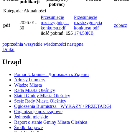
publikacji
pobrać)
Kategoria: Aktualności
Przesunięcie
Przesunięcie
2026-01-
rozstrzygnięcia
rozstrzygnięcia
pdf
zobacz
30
konkursu.pdf
konkursu.pdf
ilość pobrań:
155
174.58KB
poprzednia
wszystkie wiadomości
następna
Drukuj
Urząd
Pomoc Ukrainie - Допоможіть Україні
Adresy i numery
Władze Miasta
Rada Miasta Oleśnicy
Statut Gminy Miasta Oleśnicy
Sesje Rady Miasta Oleśnicy
Ogłoszenia Burmistrza - WYKAZY / PRZETARGI
Organizacje pozarządowe
Jednostki miejskie
Raport o stanie Gminy Miasta Oleśnica
Środki krajowe