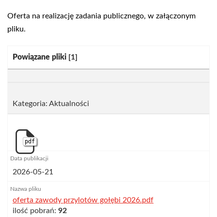
Oferta na realizację zadania publicznego, w załączonym
pliku.
Kategoria:
Powiązane pliki
[1]
Kategoria: Aktualności
pdf
2026-05-21
oferta zawody przylotów gołębi 2026.pdf
ilość pobrań:
92