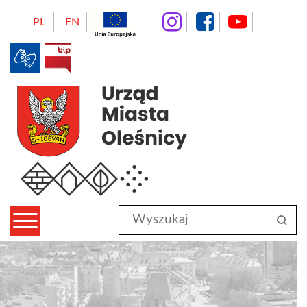
instagram
facebo
Yo
PL
EN
BIP
Urząd Miasta Oleśnicy
Wyszukaj
sz
w
serwisie