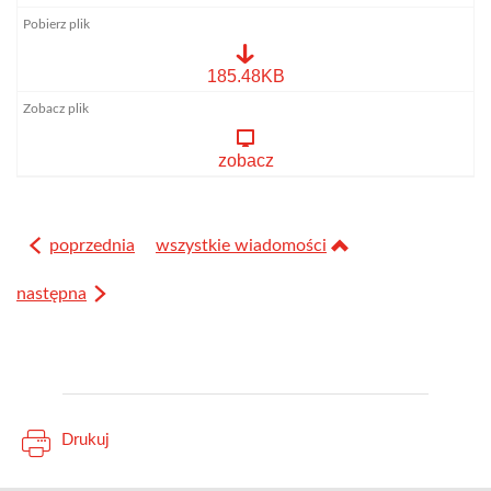
oferta
185.48KB
zawody
przylotów
gołębi
2026.pdf
zobacz
poprzednia
wszystkie wiadomości
następna
Drukuj