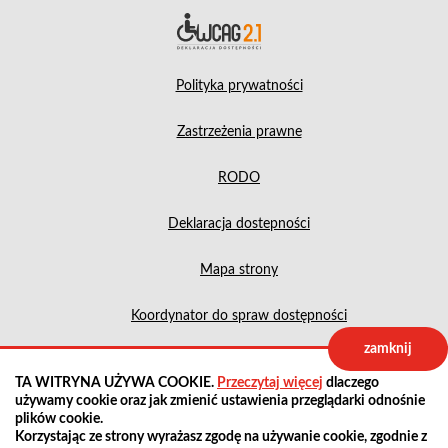
Deklara
Polityka prywatności
Zastrzeżenia prawne
RODO
Deklaracja dostepności
Mapa strony
Koordynator do spraw dostępności
zamknij
Projekt:
IntraCOM.pl
TA WITRYNA UŻYWA COOKIE.
Przeczytaj więcej
dlaczego
używamy cookie oraz jak zmienić ustawienia przeglądarki odnośnie
plików cookie.
Korzystając ze strony wyrażasz zgodę na używanie cookie, zgodnie z