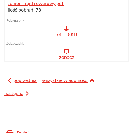
Junior - rajd rowerowy.pdf
ilość pobrań:
73
Junior
741.18KB
-
rajd
rowerowy.pdf
zobacz
poprzednia
wszystkie wiadomości
następna