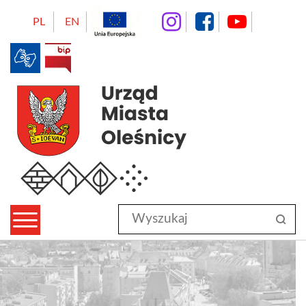
instagram
facebo
Yo
PL
EN
BIP
Urząd Miasta Oleśnicy
Wyszukaj
sz
w
serwisie