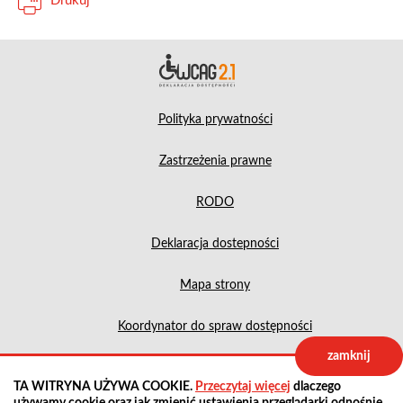
Drukuj
Deklara
Polityka prywatności
Zastrzeżenia prawne
RODO
Deklaracja dostepności
Mapa strony
Koordynator do spraw dostępności
zamknij
Projekt:
IntraCOM.pl
TA WITRYNA UŻYWA COOKIE.
Przeczytaj więcej
dlaczego