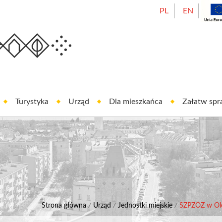
PL
EN
Urząd Miasta Oleśnicy
est In Oleśnica
Turystyka
Urząd
Dla mieszkańca
Załatw sp
Strona główna
/
Urząd
/
Jednostki miejskie
/
SZPZOZ w Ol