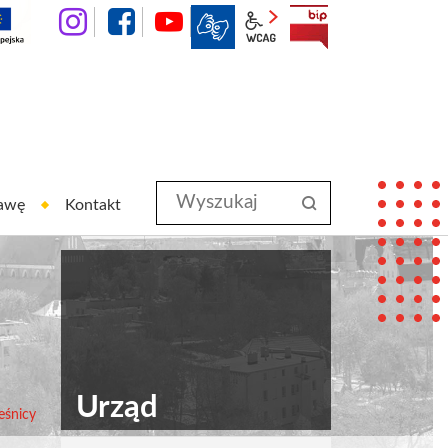
instagram
facebook
YouTube
wcag2.1
BIP
Wyszukaj
szukaj
rawę
Kontakt
w
serwisie
Urząd
eśnicy