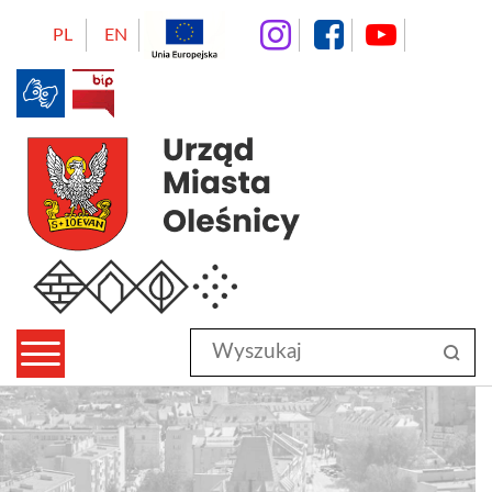
instagram
facebo
Yo
PL
EN
BIP
Urząd Miasta Oleśnicy
Wyszukaj
sz
w
serwisie