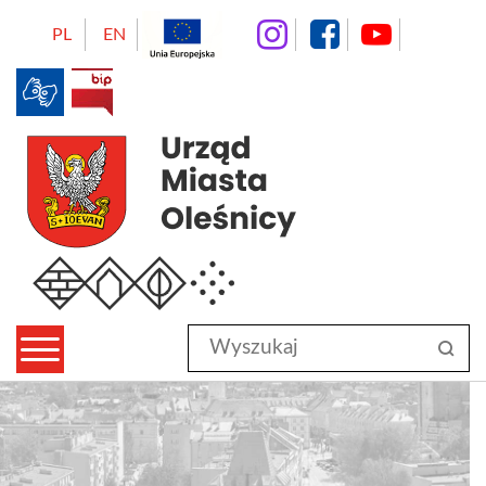
instagram
facebo
Yo
PL
EN
BIP
Urząd Miasta Oleśnicy
Wyszukaj
sz
w
serwisie