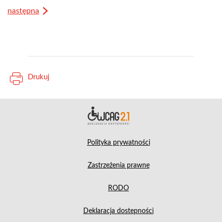
następna
Drukuj
Deklara
Polityka prywatności
Zastrzeżenia prawne
RODO
Deklaracja dostepności