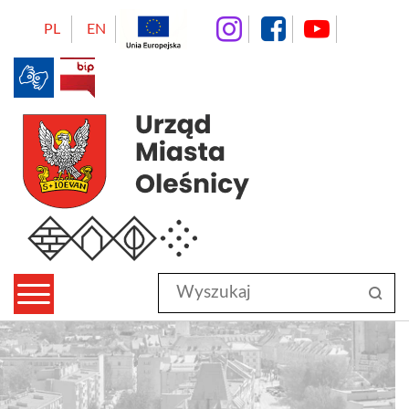
instagram
facebo
Yo
PL
EN
BIP
Urząd Miasta Oleśnicy
Wyszukaj
sz
w
serwisie