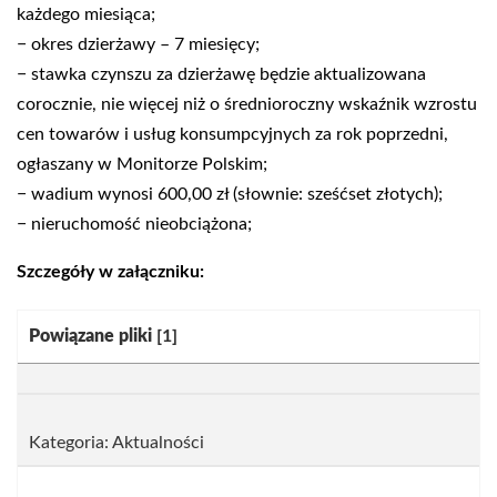
każdego miesiąca;
− okres dzierżawy – 7 miesięcy;
− stawka czynszu za dzierżawę będzie aktualizowana
corocznie, nie więcej niż o średnioroczny wskaźnik wzrostu
cen towarów i usług konsumpcyjnych za rok poprzedni,
ogłaszany w Monitorze Polskim;
− wadium wynosi 600,00 zł (słownie: sześćset złotych);
− nieruchomość nieobciążona;
Szczegóły w załączniku:
Kategoria:
Powiązane pliki
[1]
Kategoria: Aktualności