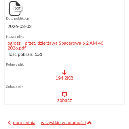
pdf
2026-03-03
ogłosz_I przet. dzierżawa Spacerowa 6 2 AM 46
2026.pdf
ilość pobrań:
151
ogłosz_I
194.2KB
przet.
dzierżawa
Spacerowa
6
zobacz
2
AM
46
2026.pdf
poprzednia
wszystkie wiadomości