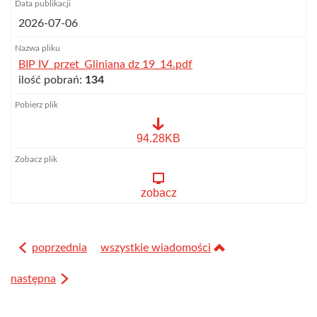
2026-07-06
BIP IV_przet_Gliniana dz 19_14.pdf
ilość pobrań:
134
BIP
94.28KB
IV_przet_Gliniana
dz
19_14.pdf
zobacz
poprzednia
wszystkie wiadomości
następna