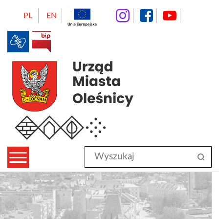
instagram
facebo
Yo
PL
EN
BIP
Urząd Miasta Oleśnicy
Wyszukaj
sz
w
serwisie