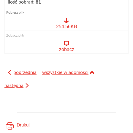
ilość pobrań:
81
oferta
254.56KB
Bieg
Małego
Szerszenia
2026.pdf
zobacz
poprzednia
wszystkie wiadomości
następna
Drukuj