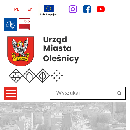
instagram
facebo
Yo
PL
EN
BIP
Urząd Miasta Oleśnicy
Wyszukaj
sz
w
serwisie