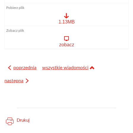
PCK
1.13MB
festyn
krwiodawstwo.pdf
zobacz
poprzednia
wszystkie wiadomości
następna
Drukuj