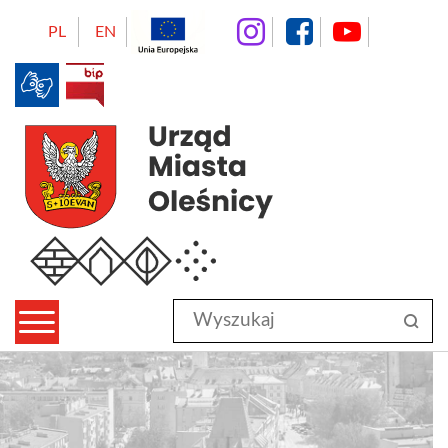
instagram
facebo
Yo
PL
EN
BIP
Urząd Miasta Oleśnicy
Wyszukaj
sz
w
serwisie