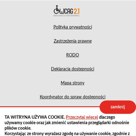
Deklara
Polityka prywatności
Zastrzeżenia prawne
RODO
Deklaracja dostepności
Mapa strony
Koordynator do spraw dostępności
zamknij
Projekt:
IntraCOM.pl
TA WITRYNA UŻYWA COOKIE.
Przeczytaj więcej
dlaczego
używamy cookie oraz jak zmienić ustawienia przeglądarki odnośnie
plików cookie.
Korzystając ze strony wyrażasz zgodę na używanie cookie, zgodnie z