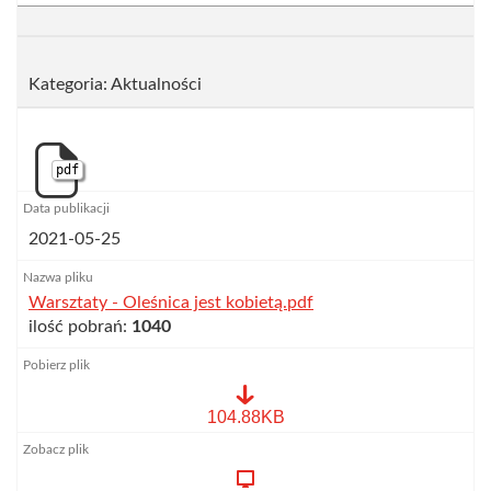
Kategoria: Aktualności
pdf
2021-05-25
Warsztaty - Oleśnica jest kobietą.pdf
ilość pobrań:
1040
Warsztaty
104.88KB
-
Oleśnica
jest
kobietą.pdf