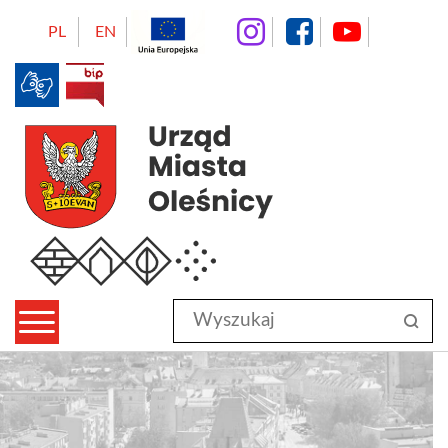
instagram
facebo
Yo
PL
EN
BIP
Urząd Miasta Oleśnicy
Wyszukaj
sz
w
serwisie