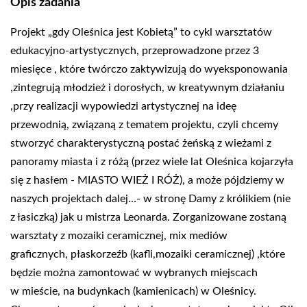
Opis zadania
Projekt „gdy Oleśnica jest Kobietą” to cykl warsztatów
edukacyjno-artystycznych, przeprowadzone
przez 3
miesięce , które twórczo zaktywizują do wyeksponowania
,zintegrują młodzież i dorosłych,
w kreatywnym działaniu
,przy realizacji wypowiedzi artystycznej na ideę
przewodnią, związaną z
tematem projektu, czyli chcemy
stworzyć charakterystyczną postać żeńską z wieżami z
panoramy
miasta i z różą (przez wiele lat Oleśnica kojarzyła
się z hasłem - MIASTO WIEŻ I RÓŻ), a może
pójdziemy w
naszych projektach dalej…- w stronę Damy z królikiem (nie
z łasiczką) jak u mistrza
Leonarda. Zorganizowane zostaną
warsztaty z mozaiki ceramicznej, mix mediów
graficznych,
płaskorzeźb (kafli,mozaiki ceramicznej) ,które
będzie można zamontować w wybranych miejscach
w
mieście, na budynkach (kamienicach) w Oleśnicy.