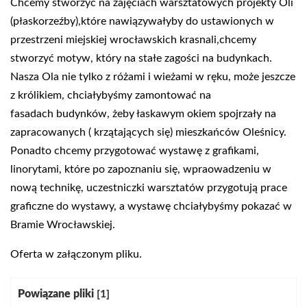
Chcemy stworzyć na zajęciach warsztatowych
projekty Oli
(płaskorzeźby),które nawiązywałyby do ustawionych w
przestrzeni miejskiej
wrocławskich krasnali,chcemy
stworzyć motyw, który na stałe zagości na budynkach.
Nasza Ola nie
tylko z różami i wieżami w ręku, może jeszcze
z królikiem, chciałybyśmy zamontować na
fasadach
budynków, żeby łaskawym okiem spojrzały na
zapracowanych ( krzątających się) mieszkańców
Oleśnicy.
Ponadto chcemy przygotować wystawę z grafikami,
linorytami, które po zapoznaniu się,
wpraowadzeniu w
nową technikę, uczestniczki warsztatów przygotują prace
graficzne do wystawy,
a wystawę chciałybyśmy pokazać w
Bramie Wrocławskiej.
Oferta w załączonym pliku.
Kategoria:
Powiązane pliki
[1]