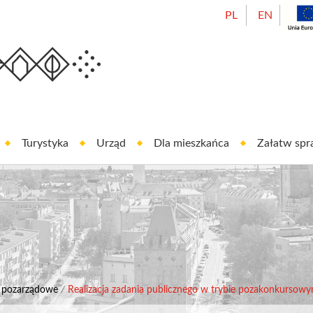
PL
EN
Urząd Miasta Oleśnicy
est In Oleśnica
Turystyka
Urząd
Dla mieszkańca
Załatw sp
e pozarządowe
/
Realizacja zadania publicznego w trybie pozakonkursowym 