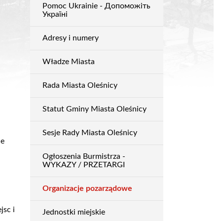
Pomoc Ukrainie - Допоможіть
Urząd
Україні
Adresy i numery
Władze Miasta
Rada Miasta Oleśnicy
Statut Gminy Miasta Oleśnicy
Sesje Rady Miasta Oleśnicy
ie
Ogłoszenia Burmistrza -
WYKAZY / PRZETARGI
Organizacje pozarządowe
jsc i
Jednostki miejskie