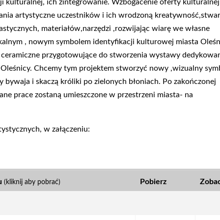
 kulturalnej, ich
zintegrowanie. Wzbogacenie oferty kulturalnej
wania
artystyczne uczestników i ich wrodzoną kreatywność,stwar
astycznych, materiałów,narzędzi ,rozwijając wiarę we własne
lokalnym , nowym symbolem
identyfikacji kulturowej miasta Oleśn
, ceramiczne
przygotowujące do stworzenia wystawy dedykowa
Oleśnicy. Chcemy tym projektem stworzyć nowy ,wizualny sym
 bywaja i skaczą króliki po zielonych błoniach. Po zakończonej
ne prace zostaną umieszczone w przestrzeni miasta- na
tystycznych, w załączeniu:
u
Pobierz
Zoba
(kliknij aby pobrać)