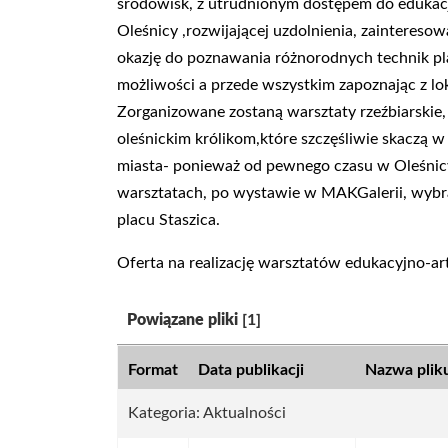
środowisk, z utrudnionym dostępem do edukacji
Oleśnicy ,rozwijającej uzdolnienia, zaintereso
okazję do poznawania
różnorodnych technik pl
możliwości a
przede wszystkim zapoznając z 
Zorganizowane zostaną warsztaty rzeźbiarskie
oleśnickim królikom,które szczęśliwie skaczą
w 
miasta- ponieważ od pewnego
czasu w Oleśnicy
warsztatach, po
wystawie w MAKGalerii, wybra
placu
Staszica.
Oferta na realizację warsztatów edukacyjno-ar
Kategoria:
Powiązane pliki
[1]
Format
Data publikacji
Nazwa plik
Kategoria: Aktualności